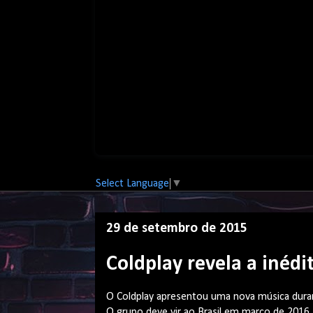
Select Language
▼
29 de setembro de 2015
Coldplay revela a inéd
O Coldplay apresentou uma nova música durante
O grupo deve vir ao Brasil em março de 2016,