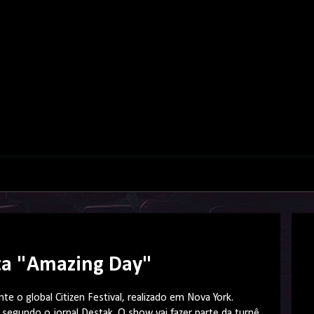
ita "Amazing Day"
 o global Citizen Festival, realizado em Nova York.
 segundo o jornal Destak. O show vai fazer parte da turnê