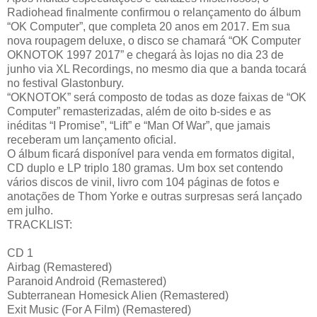
Radiohead finalmente confirmou o relançamento do álbum
“OK Computer”, que completa 20 anos em 2017. Em sua
nova roupagem deluxe, o disco se chamará “OK Computer
OKNOTOK 1997 2017” e chegará às lojas no dia 23 de
junho via XL Recordings, no mesmo dia que a banda tocará
no festival Glastonbury.
“OKNOTOK” será composto de todas as doze faixas de “OK
Computer” remasterizadas, além de oito b-sides e as
inéditas “I Promise”, “Lift” e “Man Of War”, que jamais
receberam um lançamento oficial.
O álbum ficará disponível para venda em formatos digital,
CD duplo e LP triplo 180 gramas. Um box set contendo
vários discos de vinil, livro com 104 páginas de fotos e
anotações de Thom Yorke e outras surpresas será lançado
em julho.
TRACKLIST:
CD 1
Airbag (Remastered)
Paranoid Android (Remastered)
Subterranean Homesick Alien (Remastered)
Exit Music (For A Film) (Remastered)