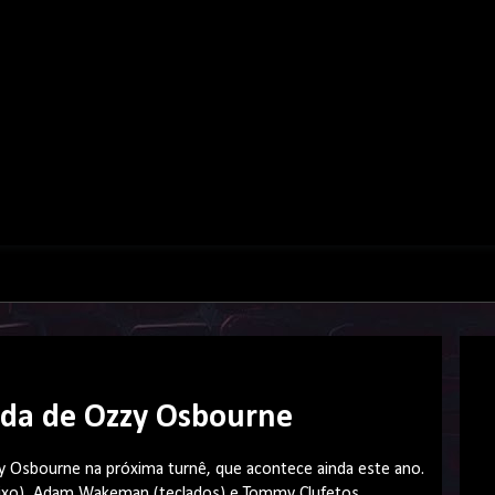
nda de Ozzy Osbourne
zy Osbourne na próxima turnê, que acontece ainda este ano.
ixo), Adam Wakeman (teclados) e Tommy Clufetos