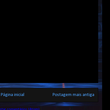
Página inicial
Postagem mais antiga
star comentários (Atom)