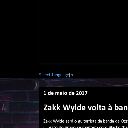
Select Language
▼
1 de maio de 2017
Zakk Wylde volta à ba
Zakk Wylde será o guitarrista da banda de Oz
O resto do grupo se mantém com Blasko (ba