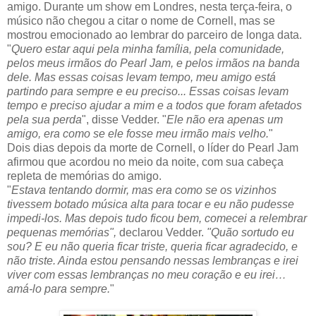
amigo. Durante um show em Londres, nesta terça-feira, o
músico não chegou a citar o nome de Cornell, mas se
mostrou emocionado ao lembrar do parceiro de longa data.
"
Quero estar aqui pela minha família, pela comunidade,
pelos meus irmãos do Pearl Jam, e pelos irmãos na banda
dele. Mas essas coisas levam tempo, meu amigo está
partindo para sempre e eu preciso... Essas coisas levam
tempo e preciso ajudar a mim e a todos que foram afetados
pela sua perda
", disse Vedder. "
Ele não era apenas um
amigo, era como se ele fosse meu irmão mais velho.
"
Dois dias depois da morte de Cornell, o líder do Pearl Jam
afirmou que acordou no meio da noite, com sua cabeça
repleta de memórias do amigo.
"
Estava tentando dormir, mas era como se os vizinhos
tivessem botado música alta para tocar e eu não pudesse
impedi-los. Mas depois tudo ficou bem, comecei a relembrar
pequenas memórias",
declarou Vedder.
"Quão sortudo eu
sou? E eu não queria ficar triste, queria ficar agradecido, e
não triste. Ainda estou pensando nessas lembranças e irei
viver com essas lembranças no meu coração e eu irei…
amá-lo para sempre.
"