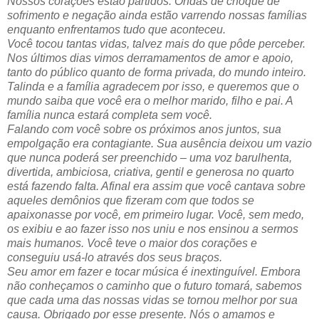
Nossos corações estão partidos. Ondas de choque de
sofrimento e negação ainda estão varrendo nossas famílias
enquanto enfrentamos tudo que aconteceu.
Você tocou tantas vidas, talvez mais do que pôde perceber.
Nos últimos dias vimos derramamentos de amor e apoio,
tanto do público quanto de forma privada, do mundo inteiro.
Talinda e a família agradecem por isso, e queremos que o
mundo saiba que você era o melhor marido, filho e pai. A
família nunca estará completa sem você.
Falando com você sobre os próximos anos juntos, sua
empolgação era contagiante. Sua ausência deixou um vazio
que nunca poderá ser preenchido – uma voz barulhenta,
divertida, ambiciosa, criativa, gentil e generosa no quarto
está fazendo falta. Afinal era assim que você cantava sobre
aqueles demônios que fizeram com que todos se
apaixonasse por você, em primeiro lugar. Você, sem medo,
os exibiu e ao fazer isso nos uniu e nos ensinou a sermos
mais humanos. Você teve o maior dos corações e
conseguiu usá-lo através dos seus braços.
Seu amor em fazer e tocar música é inextinguível. Embora
não conheçamos o caminho que o futuro tomará, sabemos
que cada uma das nossas vidas se tornou melhor por sua
causa. Obrigado por esse presente. Nós o amamos e