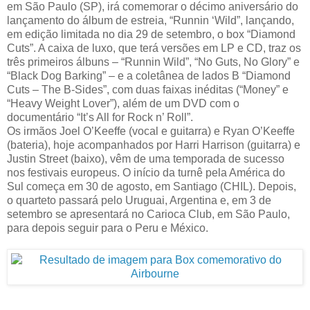
em São Paulo (SP), irá comemorar o décimo aniversário do
lançamento do álbum de estreia, “Runnin ‘Wild”, lançando,
em edição limitada no dia 29 de setembro, o box “Diamond
Cuts”. A caixa de luxo, que terá versões em LP e CD, traz os
três primeiros álbuns – “Runnin Wild”, “No Guts, No Glory” e
“Black Dog Barking” – e a coletânea de lados B “Diamond
Cuts – The B-Sides”, com duas faixas inéditas (“Money” e
“Heavy Weight Lover”), além de um DVD com o
documentário “It’s All for Rock n’ Roll”.
Os irmãos Joel O’Keeffe (vocal e guitarra) e Ryan O’Keeffe
(bateria), hoje acompanhados por Harri Harrison (guitarra) e
Justin Street (baixo), vêm de uma temporada de sucesso
nos festivais europeus. O início da turnê pela América do
Sul começa em 30 de agosto, em Santiago (CHIL). Depois,
o quarteto passará pelo Uruguai, Argentina e, em 3 de
setembro se apresentará no Carioca Club, em São Paulo,
para depois seguir para o Peru e México.