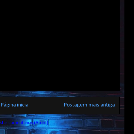
Página inicial
Postagem mais antiga
star comentários (Atom)