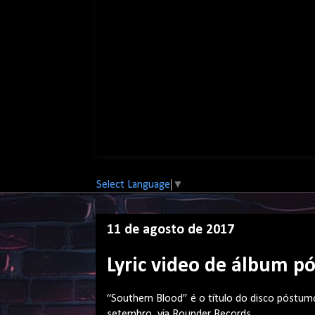
Select Language
▼
11 de agosto de 2017
Lyric video de álbum 
“Southern Blood” é o título do disco póstumo
setembro, via Rounder Records.