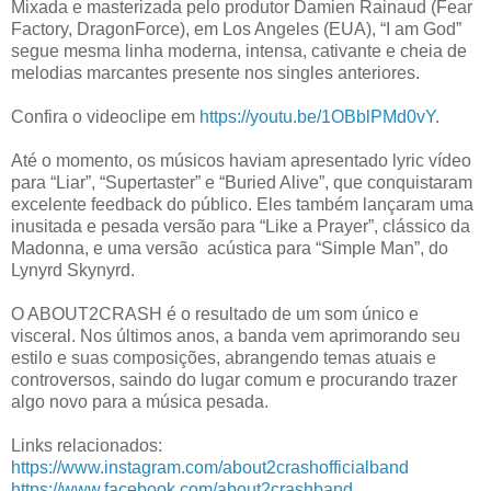
Mixada e masterizada pelo produtor Damien Rainaud (Fear
Factory, DragonForce), em Los Angeles (EUA), “I am God”
segue mesma linha moderna, intensa, cativante e cheia de
melodias marcantes presente nos singles anteriores.
Confira o videoclipe em
https://youtu.be/1OBblPMd0vY
.
Até o momento, os músicos haviam apresentado lyric vídeo
para “Liar”, “Supertaster” e “Buried Alive”, que conquistaram
excelente feedback do público. Eles também lançaram uma
inusitada e pesada versão para “Like a Prayer”, clássico da
Madonna, e uma versão acústica para “Simple Man”, do
Lynyrd Skynyrd.
O ABOUT2CRASH é o resultado de um som único e
visceral. Nos últimos anos, a banda vem aprimorando seu
estilo e suas composições, abrangendo temas atuais e
controversos, saindo do lugar comum e procurando trazer
algo novo para a música pesada.
Links relacionados:
https://www.instagram.com/about2crashofficialband
https://www.facebook.com/about2crashband