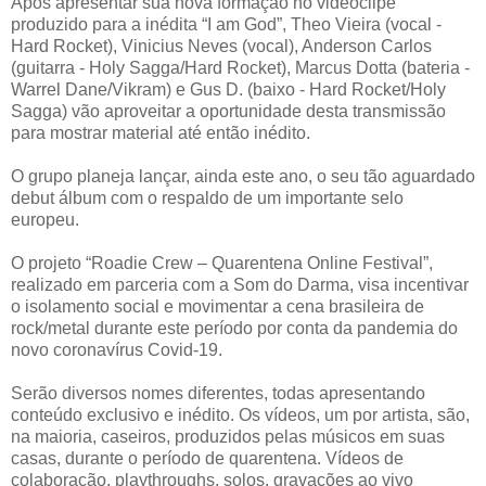
Após apresentar sua nova formação no videoclipe
produzido para a inédita “I am God”, Theo Vieira (vocal -
Hard Rocket), Vinicius Neves (vocal), Anderson Carlos
(guitarra - Holy Sagga/Hard Rocket), Marcus Dotta (bateria -
Warrel Dane/Vikram) e Gus D. (baixo - Hard Rocket/Holy
Sagga) vão aproveitar a oportunidade desta transmissão
para mostrar material até então inédito.
O grupo planeja lançar, ainda este ano, o seu tão aguardado
debut álbum com o respaldo de um importante selo
europeu.
O projeto “Roadie Crew – Quarentena Online Festival”,
realizado em parceria com a Som do Darma, visa incentivar
o isolamento social e movimentar a cena brasileira de
rock/metal durante este período por conta da pandemia do
novo coronavírus Covid-19.
Serão diversos nomes diferentes, todas apresentando
conteúdo exclusivo e inédito. Os vídeos, um por artista, são,
na maioria, caseiros, produzidos pelas músicos em suas
casas, durante o período de quarentena. Vídeos de
colaboração, playthroughs, solos, gravações ao vivo