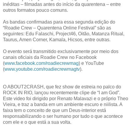
inéditas – filmadas antes do início da quarentena – entre
outros formatos pouco comuns.
As bandas confirmadas para essa segunda edição do
“Roadie Crew – Quarentena Online Festival” são as
seguintes: Edu Falaschi, Project46, Oitão, Matanza Ritual,
Taurus, Amen Corner, Kamala, Hicsos, entre outras.
O evento será transmitido exclusivamente por meio dos
canais oficiais da Roadie Crew no Facebook
(
www.facebook.com/roadiecrewmag
) e YouTube
(
www.youtube.com/roadiecrewmagtv
).
O ABOUT2CRASH, que fez show de estreia no palco do
ROCK IN RIO, lançou recentemente clipe de “I am God”.
Este video foi dirigido por Renato Malavazi e o próprio Theo
Vieira, e traz a banda em um ambiente escuro e niilista. A
faixa tem o conceito de que um Deus-interior está
responsabilizando o ser humano por tudo o que acontece
com ele e o que está a sua volta.