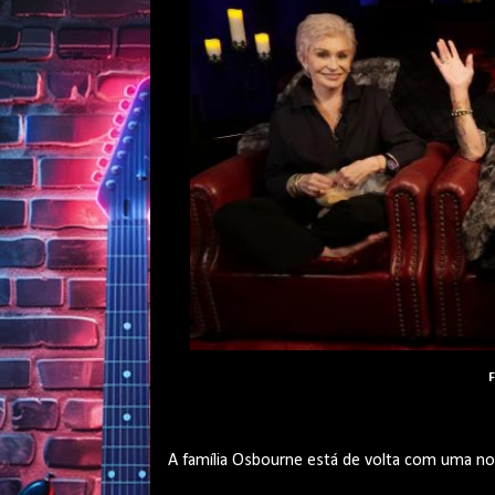
F
A família Osbourne está de volta com uma nov