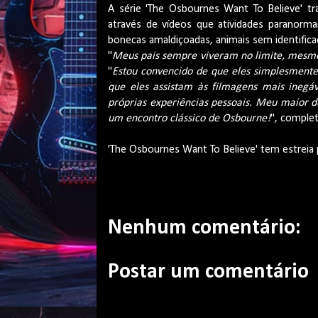
A série 'The Osbournes Want To Believe' t
através de vídeos que atividades paranormai
bonecas amaldiçoadas, animais sem identificaç
"
Meus pais sempre viveram no limite, mesmo 
"
Estou convencido de que eles simplesmente 
que eles assistam às filmagens mais inegáv
próprias experiências pessoais. Meu maior d
um encontro clássico de Osbourne!
", comple
'The Osbournes Want To Believe' tem estreia p
Nenhum comentário:
Postar um comentário