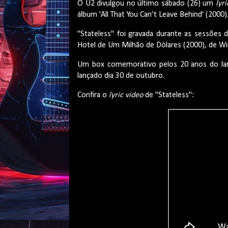
O U2 divulgou no último sábado (26) um
lyr
álbum 'All That You Can’t Leave Behind' (2000)
"Stateless" foi gravada durante as sessões 
Hotel de Um Milhão de Dólares (2000), de W
Um box comemorativo pelos 20 anos do lanç
lançado dia 30 de outubro.
Confira o
lyric video
de "Stateless":