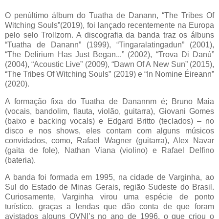
O penúltimo álbum do Tuatha de Danann, “The Tribes Of
Witching Souls”(2019), foi lançado recentemente na Europa
pelo selo Trollzorn. A discografia da banda traz os álbuns
“Tuatha de Danann” (1999), “Tingaralatingadun” (2001),
“The Delirium Has Just Began...” (2002), “Trova Di Danú”
(2004), “Acoustic Live” (2009), “Dawn Of A New Sun” (2015),
“The Tribes Of Witching Souls” (2019) e “In Nomine Éireann”
(2020).
A formação fixa do Tuatha de Danannm é; Bruno Maia
(vocais, bandolim, flauta, violão, guitarra), Giovani Gomes
(baixo e backing vocals) e Edgard Britto (teclados) – no
disco e nos shows, eles contam com alguns músicos
convidados, como, Rafael Wagner (guitarra), Alex Navar
(gaita de fole), Nathan Viana (violino) e Rafael Delfino
(bateria).
A banda foi formada em 1995, na cidade de Varginha, ao
Sul do Estado de Minas Gerais, região Sudeste do Brasil.
Curiosamente, Varginha virou uma espécie de ponto
turístico, graças a lendas que dão conta de que foram
avistados alguns OVNI’s no ano de 1996, o que criou o