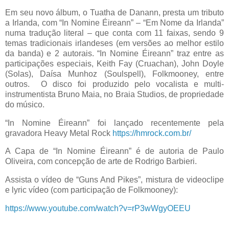
Em seu novo álbum, o Tuatha de Danann, presta um tributo
a Irlanda, com “In Nomine Éireann” – “Em Nome da Irlanda”
numa tradução literal – que conta com 11 faixas, sendo 9
temas tradicionais irlandeses (em versões ao melhor estilo
da banda) e 2 autorais. “In Nomine Éireann” traz entre as
participações especiais, Keith Fay (Cruachan), John Doyle
(Solas), Daísa Munhoz (Soulspell), Folkmooney, entre
outros. O disco foi produzido pelo vocalista e multi-
instrumentista Bruno Maia, no Braia Studios, de propriedade
do músico.
“In Nomine Éireann” foi lançado recentemente pela
gravadora Heavy Metal Rock
https://hmrock.com.br/
A Capa de “In Nomine Éireann” é de autoria de Paulo
Oliveira, com concepção de arte de Rodrigo Barbieri.
Assista o vídeo de “Guns And Pikes”, mistura de videoclipe
e lyric vídeo (com participação de Folkmooney):
https://www.youtube.com/watch?v=rP3wWgyOEEU