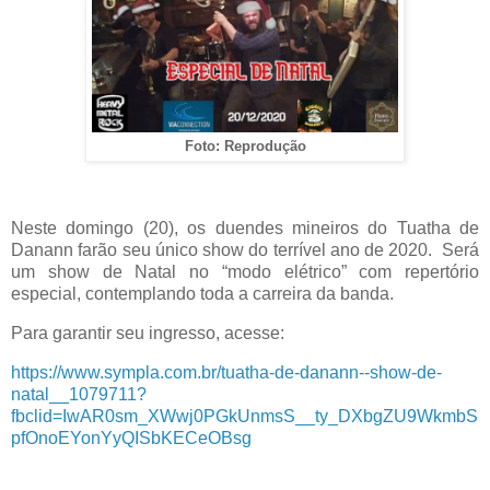
Foto: Reprodução
Neste domingo (20), os duendes mineiros do Tuatha de
Danann farão seu único show do terrível ano de 2020. Será
um show de Natal no “modo elétrico” com repertório
especial, contemplando toda a carreira da banda.
Para garantir seu ingresso, acesse:
https://www.sympla.com.br/tuatha-de-danann--show-de-
natal__1079711?
fbclid=IwAR0sm_XWwj0PGkUnmsS__ty_DXbgZU9WkmbS
pfOnoEYonYyQISbKECeOBsg