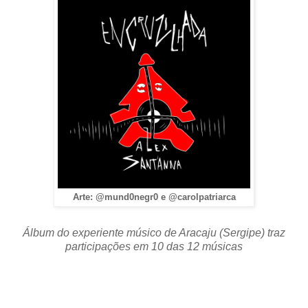
Arte: @mund0negr0 e @carolpatriarca
Álbum do experiente músico de Aracaju (Sergipe) traz
participações em 10 das 12 músicas