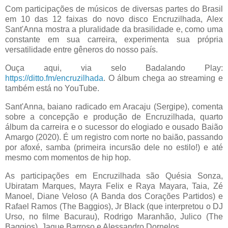
Com participações de músicos de diversas partes do Brasil
em 10 das 12 faixas do novo disco Encruzilhada, Alex
Sant'Anna mostra a pluralidade da brasilidade e, como uma
constante em sua carreira, experimenta sua própria
versatilidade entre gêneros do nosso país.
Ouça aqui, via selo Badalando Play:
https://ditto.fm/encruzilhada
. O álbum chega ao streaming e
também está no YouTube.
Sant'Anna, baiano radicado em Aracaju (Sergipe), comenta
sobre a concepção e produção de Encruzilhada, quarto
álbum da carreira e o sucessor do elogiado e ousado Baião
Amargo (2020). É um registro com norte no baião, passando
por afoxé, samba (primeira incursão dele no estilo!) e até
mesmo com momentos de hip hop.
As participações em Encruzilhada são Quésia Sonza,
Ubiratam Marques, Mayra Felix e Raya Mayara, Taia, Zé
Manoel, Diane Veloso (A Banda dos Corações Partidos) e
Rafael Ramos (The Baggios), Jr Black (que interpretou o DJ
Urso, no filme Bacurau), Rodrigo Maranhão, Julico (The
Baggios), Jaque Barroso e Alessandro Dornelos.