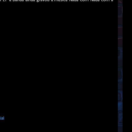
o EP a banda ainda gravou a música Nada Com Nada com a
al