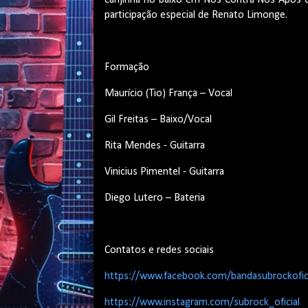
canjinha no baixo em Nós Contra Nós Após 
participação especial de Renato Limonge.
Formação
Maurício (Tio) França – Vocal
Gil Freitas – Baixo/Vocal
Rita Mendes - Guitarra
Vinicius Pimentel - Guitarra
Diego Lutero – Bateria
Contatos e redes sociais
https://www.facebook.com/bandasubrockofici
https://www.instagram.com/subrock_oficial