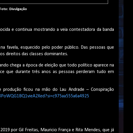
Foto: Divulgação
cida e continua mostrando a veia contestadora da banda
e na favela, esquecido pelo poder público. Das pessoas que
 direitos das classes dominantes.
ando chega a época de eleição que todo político aparece na
ece que durante três anos as pessoas perderam tudo em
e produção ficou na mão do Lau Andrade – Conspiração
Dzl8PoWQG1BQ1vieA2Xed?si=c975aa555a6a4925
019 por Gil Freitas, Mauricio França e Rita Mendes, que já