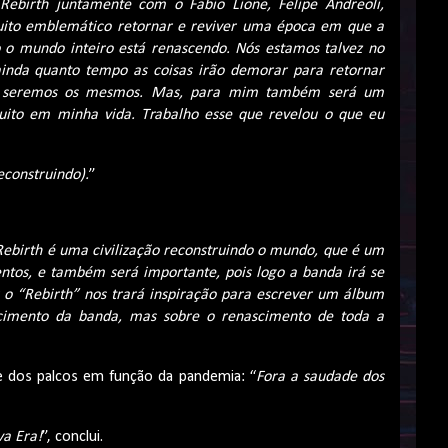
 Rebirth juntamente com o Fabio Lione, Felipe Andreoli,
uito emblemático retornar e reviver uma época em que a
o mundo inteiro está renascendo. Nós estamos talvez no
inda quanto tempo as coisas irão demorar para retornar
a seremos os mesmos. Mas, para mim também será um
uito em minha vida. Trabalho esse que revelou o que eu
econstruindo).
”
Rebirth é uma civilização reconstruindo o mundo, que é um
tos, e também será importante, pois logo a banda irá se
r o “Rebirth” nos trará inspiração para escrever um álbum
cimento da banda, mas sobre o renascimento de toda a
te dos palcos em função da pandemia: “
Fora a saudade dos
va Era!
”, conclui.