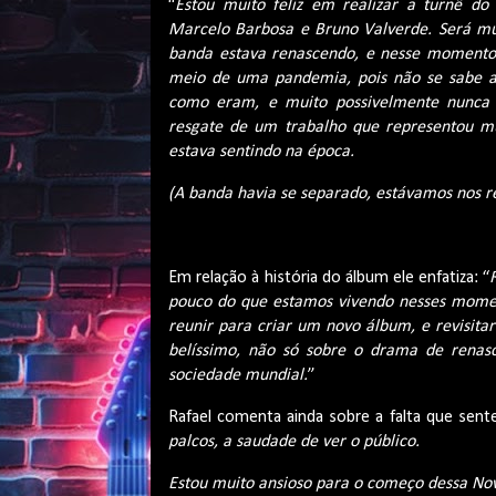
“
Estou muito feliz em realizar a turnê do
Marcelo Barbosa e Bruno Valverde. Será m
banda estava renascendo, e nesse momento 
meio de uma pandemia, pois não se sabe a
como eram, e muito possivelmente nunc
resgate de um trabalho que representou m
estava sentindo na época.
(A banda havia se separado, estávamos nos r
Em relação à história do álbum ele enfatiza: “
pouco do que estamos vivendo nesses momen
reunir para criar um novo álbum, e revisita
belíssimo, não só sobre o drama de renas
sociedade mundial.
”
Rafael comenta ainda sobre a falta que sen
palcos, a saudade de ver o público.
Estou muito ansioso para o começo dessa No