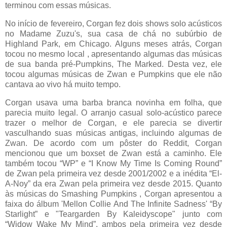
terminou com essas músicas.
No início de fevereiro, Corgan fez dois shows solo acústicos
no Madame Zuzu's, sua casa de chá no subúrbio de
Highland Park, em Chicago. Alguns meses atrás, Corgan
tocou no mesmo local , apresentando algumas das músicas
de sua banda pré-Pumpkins, The Marked. Desta vez, ele
tocou algumas músicas de Zwan e Pumpkins que ele não
cantava ao vivo há muito tempo.
Corgan usava uma barba branca novinha em folha, que
parecia muito legal. O arranjo casual solo-acústico parece
trazer o melhor de Corgan, e ele parecia se divertir
vasculhando suas músicas antigas, incluindo algumas de
Zwan. De acordo com um pôster do Reddit, Corgan
mencionou que um boxset de Zwan está a caminho. Ele
também tocou “WP” e “I Know My Time Is Coming Round”
de Zwan pela primeira vez desde 2001/2002 e a inédita “El-
A-Noy” da era Zwan pela primeira vez desde 2015. Quanto
às músicas do Smashing Pumpkins , Corgan apresentou a
faixa do álbum 'Mellon Collie And The Infinite Sadness' “By
Starlight” e "Teargarden By Kaleidyscope" junto com
“Widow Wake My Mind”, ambos pela primeira vez desde