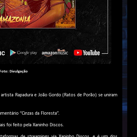
Foto: Divulgação
o artista Rapadura e João Gordo (Ratos de Porão) se uniram
umentário “Cinzas da Floresta”.
is foi feito pela Xaninho Discos.
plataformas de streamings via Xaninho Discos, e é um dos