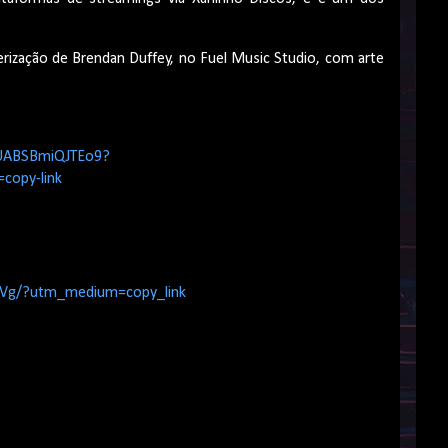
ização de Brendan Duffey, no Fuel Music Studio, com arte
8UABSBmiQJTEo9?
opy-link
Vg/?utm_medium=copy_link