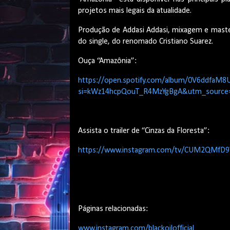
projetos mais legais da atualidade.
Produção de Addasi Addasi, mixagem e master
do single, do renomado Cristiano Suarez.
Ouça “Amazônia”:
https://open.spotify.com/album/0V6ddfaM
si=kWz14hcpQouT_R4MzYgBgA&utm_source=c
Assista o trailer de “Cinzas da Floresta”:
https://www.instagram.com/tv/CUM2QMfD9
Páginas relacionadas:
www.instagram.com/blackoilofficial