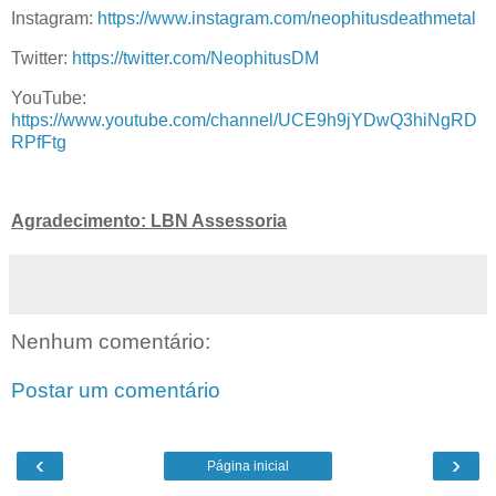
Instagram:
https://www.instagram.com/neophitusdeathmetal
Twitter:
https://twitter.com/NeophitusDM
YouTube:
https://www.youtube.com/channel/UCE9h9jYDwQ3hiNgRD
RPfFtg
Agradecimento: LBN Assessoria
Nenhum comentário:
Postar um comentário
‹
›
Página inicial