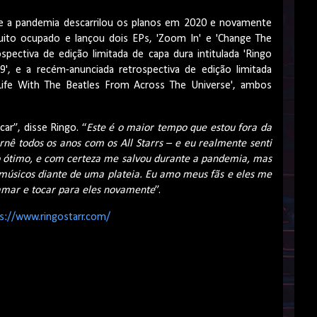
que a pandemia descarrilou os planos em 2020 e novamente
ito ocupado e lançou dois EPs, 'Zoom In' e 'Change The
ospectiva de edição limitada de capa dura intitulada 'Ringo
9', e a recém-anunciada retrospectiva de edição limitada
ife With The Beatles From Across The Universe', ambos
ar”, disse Ringo. “
Este é o maior tempo que estou fora da
nê todos os anos com os All Starrs – e eu realmente senti
do ótimo, e com certeza me salvou durante a pandemia, mas
músicos diante de uma plateia. Eu amo meus fãs e eles me
amar e tocar para eles novamente
”.
s://www.ringostarr.com/