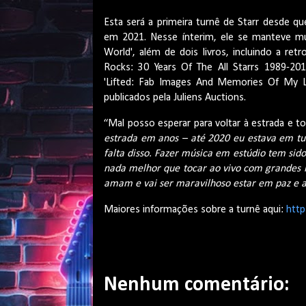
Esta será a primeira turnê de Starr desde 
em 2021. Nesse ínterim, ele se manteve mu
World', além de dois livros, incluindo a retr
Rocks: 30 Years Of The All Starrs 1989-201
'Lifted: Fab Images And Memories Of My L
publicados pela Juliens Auctions.
“Mal posso esperar para voltar à estrada e toc
estrada em anos – até 2020 eu estava em tur
falta disso. Fazer música em estúdio tem si
nada melhor que tocar ao vivo com grandes 
amam e vai ser maravilhoso estar em paz e 
Maiores informações sobre a turnê aqui:
http
Nenhum comentário: