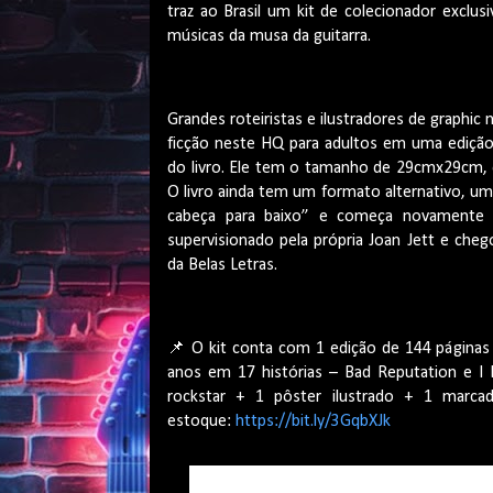
traz ao Brasil um kit de colecionador exclu
músicas da musa da guitarra.
Grandes roteiristas e ilustradores de graphic 
ficção neste HQ para adultos em uma edição
do livro. Ele tem o tamanho de 29cmx29cm, o
O livro ainda tem um formato alternativo, uma 
cabeça para baixo” e começa novamente p
supervisionado pela própria Joan Jett e che
da Belas Letras.
📌 O kit conta com 1 edição de 144 páginas 
anos em 17 histórias – Bad Reputation e I
rockstar + 1 pôster ilustrado + 1 marcad
estoque:
https://bit.ly/3GqbXJk