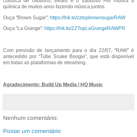
clássica de Gibbons, Beard e o saudoso Hill mostra a
química de muitos anos fazendo música juntos.
Ouça “Brown Sugar”:
https://lnk.to/zztopbrownsugarRAW
Ouça “La Grange”:
https://lnk.to/ZZTopLaGrangeRAWPR
Com previsão de lançamento para o dia 22/07, “RAW” é
antecedido por “Tube Snake Boogie”, que está disponível
em todas as plataformas de streaming.
Agradecimento: Build Up Media / HQ Music
Nenhum comentário:
Postar um comentário