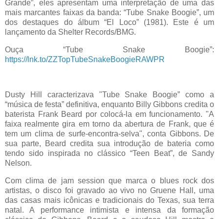
Grande”, eles apresentam uma interpretação de uma das
mais marcantes faixas da banda: “Tube Snake Boogie”, um
dos destaques do álbum “El Loco” (1981). Este é um
lançamento da Shelter Records/BMG.
Ouça “Tube Snake Boogie”:
https://lnk.to/ZZTopTubeSnakeBoogieRAWPR
Dusty Hill caracterizava "Tube Snake Boogie” como a
“música de festa” definitiva, enquanto Billy Gibbons credita o
baterista Frank Beard por colocá-la em funcionamento. "A
faixa realmente gira em torno da abertura de Frank, que é
tem um clima de surfe-encontra-selva", conta Gibbons. De
sua parte, Beard credita sua introdução de bateria como
tendo sido inspirada no clássico “Teen Beat”, de Sandy
Nelson.
Com clima de jam session que marca o blues rock dos
artistas, o disco foi gravado ao vivo no Gruene Hall, uma
das casas mais icônicas e tradicionais do Texas, sua terra
natal. A performance intimista e intensa da formação