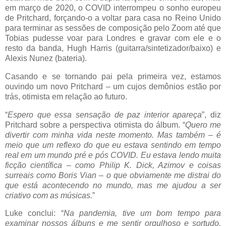
em março de 2020, o COVID interrompeu o sonho europeu
de Pritchard, forçando-o a voltar para casa no Reino Unido
para terminar as sessões de composição pelo Zoom até que
Tobias pudesse voar para Londres e gravar com ele e o
resto da banda, Hugh Harris (guitarra/sintetizador/baixo) e
Alexis Nunez (bateria).
Casando e se tornando pai pela primeira vez, estamos
ouvindo um novo Pritchard – um cujos demônios estão por
trás, otimista em relação ao futuro.
“
Espero que essa sensação de paz interior apareça
”, diz
Pritchard sobre a perspectiva otimista do álbum. “
Quero me
divertir com minha vida neste momento. Mas também – é
meio que um reflexo do que eu estava sentindo em tempo
real em um mundo pré e pós COVID. Eu estava lendo muita
ficção científica – como Philip K. Dick, Azimov e coisas
surreais como Boris Vian – o que obviamente me distrai do
que está acontecendo no mundo, mas me ajudou a ser
criativo com as músicas.
”
Luke conclui: “
Na pandemia, tive um bom tempo para
examinar nossos álbuns e me sentir orgulhoso e sortudo.