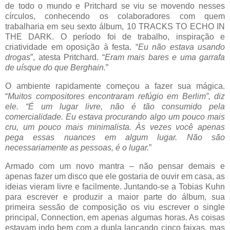
de todo o mundo e Pritchard se viu se movendo nesses
círculos, conhecendo os colaboradores com quem
trabalharia em seu sexto álbum, 10 TRACKS TO ECHO IN
THE DARK. O período foi de trabalho, inspiração e
criatividade em oposição à festa. “
Eu não estava usando
drogas
”, atesta Pritchard. “
Eram mais bares e uma garrafa
de uísque do que Berghain.
”
O ambiente rapidamente começou a fazer sua mágica.
“
Muitos compositores encontraram refúgio em Berlim”, diz
ele. “É um lugar livre, não é tão consumido pela
comercialidade. Eu estava procurando algo um pouco mais
cru, um pouco mais minimalista. Às vezes você apenas
pega essas nuances em algum lugar. Não são
necessariamente as pessoas, é o lugar.
”
Armado com um novo mantra – não pensar demais e
apenas fazer um disco que ele gostaria de ouvir em casa, as
ideias vieram livre e facilmente. Juntando-se a Tobias Kuhn
para escrever e produzir a maior parte do álbum, sua
primeira sessão de composição os viu escrever o single
principal, Connection, em apenas algumas horas. As coisas
estavam indo bem com a dupla lançando cinco faixas, mas