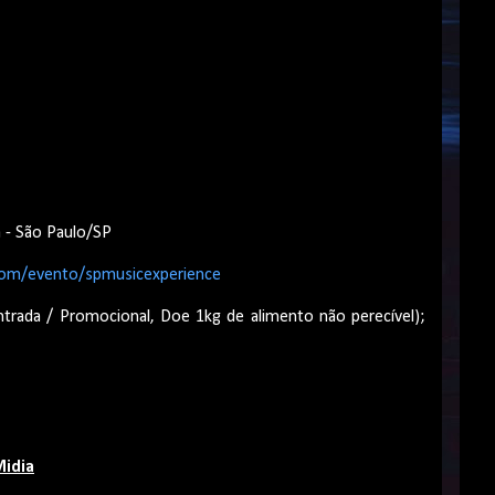
a - São Paulo/SP
com/evento/spmusicexperience
entrada / Promocional, Doe 1kg de alimento não perecível);
idia