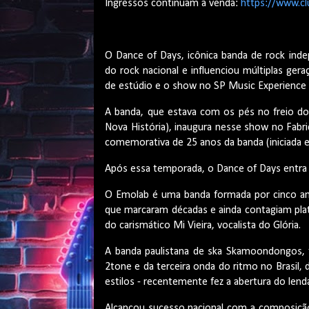
Ingressos continuam à venda:
https://www.c
O Dance of Days, icônica banda de rock inde
do rock nacional e influenciou múltiplas ge
de estúdio e o show no SP Music Experience 
A banda, que estava com os pés no freio do
Nova História), inaugura nesse show no Fabr
comemorativa de 25 anos da banda (iniciada e
Após essa temporada, o Dance of Days entra
O Emolab é uma banda formada por cinco am
que marcaram décadas e ainda contagiam plate
do carismático Mi Vieira, vocalista do Glória.
A banda paulistana de ska Skamoondongos,
2tone e da terceira onda do ritmo no Brasil, 
estilos - recentemente fez a abertura do lend
Alcançou sucesso nacional com a composiçã