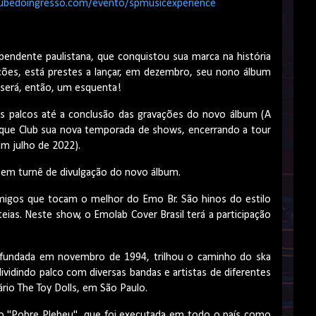
lubedoingresso.com/evento/spmusicexperience
pendente paulistana, que conquistou sua marca na história
rações, está prestes a lançar, em dezembro, seu nono álbum
será, então, um esquenta!
s palcos até a conclusão das gravações do novo álbum (A
ique Club sua nova temporada de shows, encerrando a tour
m julho de 2022).
 em turnê de divulgação do novo álbum.
igos que tocam o melhor do Emo Br. São hinos do estilo
ias. Neste show, o Emolab Cover Brasil terá a participação
 fundada em novembro de 1994, trilhou o caminho do ska
dividindo palco com diversas bandas e artistas de diferentes
ário The Toy Dolls, em São Paulo.
o "Pobre Plebeu", que foi executada em todo o país como