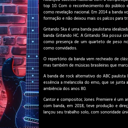
top 10. Com o reconhecimento do público e 
como revelação nacional. Em 2014 a banda vo
formação e não deixou mais os palcos para tr
Gritando Ska é uma banda paulistana idealiza
banda Gritando HC. A Gritando Ska possui ci
como presença de um quarteto de peso no
como convidados.
O repertório da banda vem recheado de clás
mas também de músicas brasileiras que marc
A banda de rock alternativo do ABC paulist
essência a melancolia do emo, que se junta 
ambiência dos anos 80.
Cantor e compositor, Jones Premiere é um art
com banda, em 2018, teve produção e direç
lançou seu trabalho solo, com sonoridade única