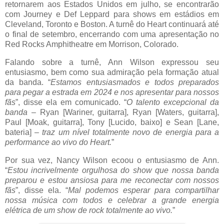
retornarem aos Estados Unidos em julho, se encontrarão
com Journey e Def Leppard para shows em estádios em
Cleveland, Toronto e Boston. A turnê do Heart continuará até
o final de setembro, encerrando com uma apresentação no
Red Rocks Amphitheatre em Morrison, Colorado.
Falando sobre a turnê, Ann Wilson expressou seu
entusiasmo, bem como sua admiração pela formação atual
da banda. “
Estamos entusiasmados e todos preparados
para pegar a estrada em 2024 e nos apresentar para nossos
fãs
”, disse ela em comunicado. “
O talento excepcional da
banda
– Ryan [Wariner, guitarra], Ryan [Waters, guitarra],
Paul [Moak, guitarra], Tony [Lucido, baixo] e Sean [Lane,
bateria] –
traz um nível totalmente novo de energia para a
performance ao vivo do Heart.
”
Por sua vez, Nancy Wilson ecoou o entusiasmo de Ann.
“
Estou incrivelmente orgulhosa do show que nossa banda
preparou e estou ansiosa para me reconectar com nossos
fãs
”, disse ela. “
Mal podemos esperar para compartilhar
nossa música com todos e celebrar a grande energia
elétrica de um show de rock totalmente ao vivo.
”