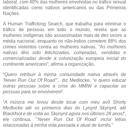
laboral, com 40% das mulheres envolvidas no tráfico sexual
identificadas como nativos americanos ou das Primeiras
Nações.
A Human Trafficking Search, que trabalha para eliminar o
tráfico de pessoas em todo o mundo, revela que as
mulheres indígenas são assassinadas mais de dez vezes a
média nacional, enquanto os não-índios cometem 88% dos
crimes violentos contra as mulheres nativas. “
As mulheres
nativas têm sido fetichizadas, compradas, vendidas e
comercializadas desde a colonização europeia inicial do
continente americano
”, afirma a organização.
“
Quero retribuir à minha comunidade nativa através de
'Never Run Out Of Road'
”, diz Medlocke, “
e quero educar
outras pessoas sobre a crise do MMIW e capacitar as
pessoas para se envolverem
”.
“
A música me levou desde tocar com meu avô Shorty
Medlocke até os primeiros dias do Lynyrd Skynyrd, até
Blackfoot e de volta ao Skynyrd agora nos últimos 28 anos!
”,
ele continua. "
'Never Run Out Of Road' inclui letras
relacionadas à minha vida passada e atual de turnês.
"