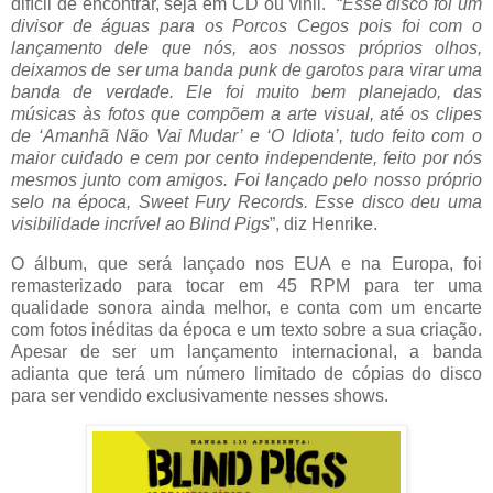
difícil de encontrar, seja em CD ou vinil. “
Esse disco foi um
divisor de águas para os Porcos Cegos pois foi com o
lançamento dele que nós, aos nossos próprios olhos,
deixamos de ser uma banda punk de garotos para virar uma
banda de verdade. Ele foi muito bem planejado, das
músicas às fotos que compõem a arte visual, até os clipes
de ‘Amanhã Não Vai Mudar’ e ‘O Idiota’, tudo feito com o
maior cuidado e cem por cento independente, feito por nós
mesmos junto com amigos. Foi lançado pelo nosso próprio
selo na época, Sweet Fury Records. Esse disco deu uma
visibilidade incrível ao Blind Pigs
”, diz Henrike.
O álbum, que será lançado nos EUA e na Europa, foi
remasterizado para tocar em 45 RPM para ter uma
qualidade sonora ainda melhor, e conta com um encarte
com fotos inéditas da época e um texto sobre a sua criação.
Apesar de ser um lançamento internacional, a banda
adianta que terá um número limitado de cópias do disco
para ser vendido exclusivamente nesses shows.