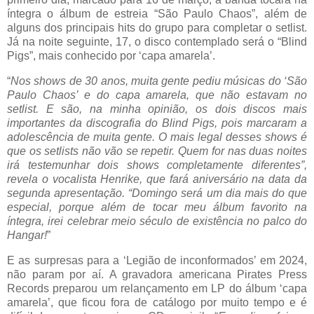
íntegra o álbum de estreia “São Paulo Chaos”, além de
alguns dos principais hits do grupo para completar o setlist.
Já na noite seguinte, 17, o disco contemplado será o “Blind
Pigs”, mais conhecido por ‘capa amarela’.
“
Nos shows de 30 anos, muita gente pediu músicas do ‘São
Paulo Chaos’ e do capa amarela, que não estavam no
setlist. E são, na minha opinião, os dois discos mais
importantes da discografia do Blind Pigs, pois marcaram a
adolescência de muita gente. O mais legal desses shows é
que os setlists não vão se repetir. Quem for nas duas noites
irá testemunhar dois shows completamente diferentes”,
revela o vocalista Henrike, que fará aniversário na data da
segunda apresentação. “Domingo será um dia mais do que
especial, porque além de tocar meu álbum favorito na
íntegra, irei celebrar meio século de existência no palco do
Hangar!
”
E as surpresas para a ‘Legião de inconformados’ em 2024,
não param por aí. A gravadora americana Pirates Press
Records preparou um relançamento em LP do álbum ‘capa
amarela’, que ficou fora de catálogo por muito tempo e é