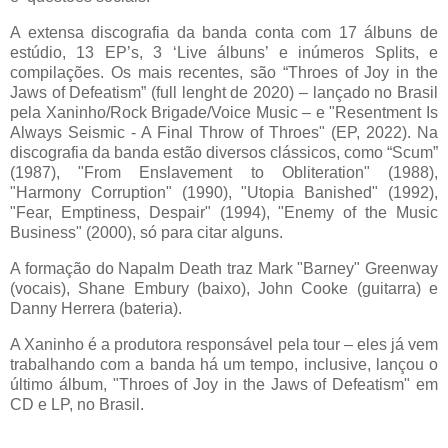
A extensa discografia da banda conta com 17 álbuns de
estúdio, 13 EP’s, 3 ‘Live álbuns’ e inúmeros Splits, e
compilações. Os mais recentes, são “Throes of Joy in the
Jaws of Defeatism” (full lenght de 2020) – lançado no Brasil
pela Xaninho/Rock Brigade/Voice Music – e "Resentment Is
Always Seismic - A Final Throw of Throes" (EP, 2022). Na
discografia da banda estão diversos clássicos, como “Scum”
(1987), "From Enslavement to Obliteration" (1988),
"Harmony Corruption" (1990), "Utopia Banished" (1992),
"Fear, Emptiness, Despair" (1994), "Enemy of the Music
Business" (2000), só para citar alguns.
A formação do Napalm Death traz Mark "Barney" Greenway
(vocais), Shane Embury (baixo), John Cooke (guitarra) e
Danny Herrera (bateria).
A Xaninho é a produtora responsável pela tour – eles já vem
trabalhando com a banda há um tempo, inclusive, lançou o
último álbum, "Throes of Joy in the Jaws of Defeatism" em
CD e LP, no Brasil.