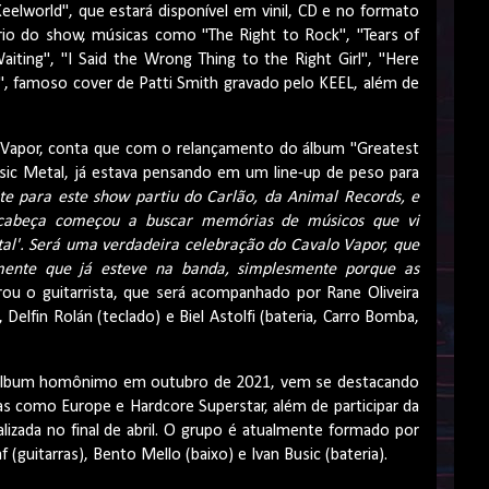
eelworld", que estará disponível em vinil, CD e no formato
rio do show, músicas como "The Right to Rock", "Tears of
aiting", "I Said the Wrong Thing to the Right Girl", "Here
, famoso cover de Patti Smith gravado pelo KEEL, além de
 Vapor, conta que com o relançamento do álbum "Greatest
assic Metal, já estava pensando em um line-up de peso para
te para este show partiu do Carlão, da Animal Records, e
 cabeça começou a buscar memórias de músicos que vi
l'. Será uma verdadeira celebração do Cavalo Vapor, que
ente que já esteve na banda, simplesmente porque as
arou o guitarrista, que será acompanhado por Rane Oliveira
 Delfin Rolán (teclado) e Biel Astolfi (bateria, Carro Bomba,
 o álbum homônimo em outubro de 2021, vem se destacando
as como Europe e Hardcore Superstar, além de participar da
lizada no final de abril. O grupo é atualmente formado por
 (guitarras), Bento Mello (baixo) e Ivan Busic (bateria).