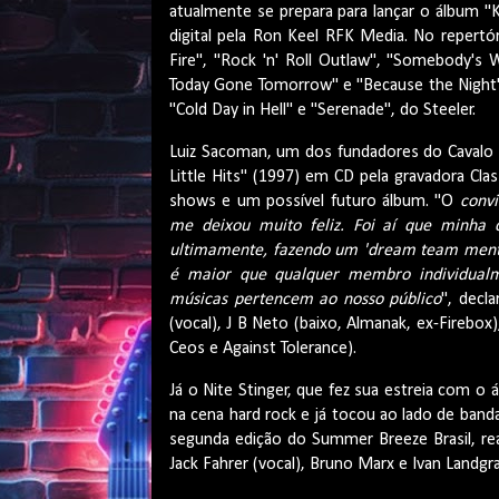
atualmente se prepara para lançar o álbum "K
digital pela Ron Keel RFK Media. No repertó
Fire", "Rock 'n' Roll Outlaw", "Somebody's W
Today Gone Tomorrow" e "Because the Night"
"Cold Day in Hell" e "Serenade", do Steeler.
Luiz Sacoman, um dos fundadores do Cavalo
Little Hits" (1997) em CD pela gravadora Cl
shows e um possível futuro álbum. "O
convi
me deixou muito feliz. Foi aí que minha
ultimamente, fazendo um 'dream team menta
é maior que qualquer membro individualm
músicas pertencem ao nosso público
", decl
(vocal), J B Neto (baixo, Almanak, ex-Firebox),
Ceos e Against Tolerance).
Já o Nite Stinger, que fez sua estreia com
na cena hard rock e já tocou ao lado de band
segunda edição do Summer Breeze Brasil, rea
Jack Fahrer (vocal), Bruno Marx e Ivan Landgraf