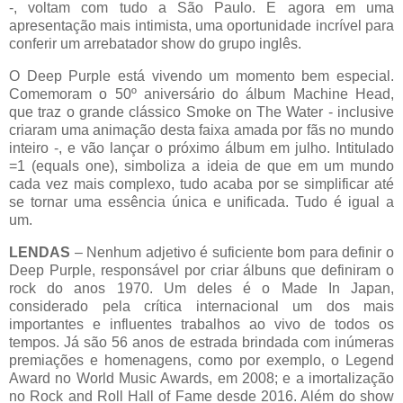
-, voltam com tudo a São Paulo. E agora em uma
apresentação mais intimista, uma oportunidade incrível para
conferir um arrebatador show do grupo inglês.
O Deep Purple está vivendo um momento bem especial.
Comemoram o 50º aniversário do álbum Machine Head,
que traz o grande clássico Smoke on The Water - inclusive
criaram uma animação desta faixa amada por fãs no mundo
inteiro -, e vão lançar o próximo álbum em julho. Intitulado
=1 (equals one), simboliza a ideia de que em um mundo
cada vez mais complexo, tudo acaba por se simplificar até
se tornar uma essência única e unificada. Tudo é igual a
um.
LENDAS
– Nenhum adjetivo é suficiente bom para definir o
Deep Purple, responsável por criar álbuns que definiram o
rock do anos 1970. Um deles é o Made In Japan,
considerado pela crítica internacional um dos mais
importantes e influentes trabalhos ao vivo de todos os
tempos. Já são 56 anos de estrada brindada com inúmeras
premiações e homenagens, como por exemplo, o Legend
Award no World Music Awards, em 2008; e a imortalização
no Rock and Roll Hall of Fame desde 2016. Além do show