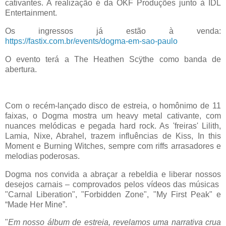
cativantes. A realização é da OKF Produções junto à IDL
Entertainment.
Os ingressos já estão à venda:
https://fastix.com.br/events/dogma-em-sao-paulo
O evento terá a The Heathen Scÿthe como banda de
abertura.
Com o recém-lançado disco de estreia, o homônimo de 11
faixas, o Dogma mostra um heavy metal cativante, com
nuances melódicas e pegada hard rock. As 'freiras' Lilith,
Lamia, Nixe, Abrahel, trazem influências de Kiss, In this
Moment e Burning Witches, sempre com riffs arrasadores e
melodias poderosas.
Dogma nos convida a abraçar a rebeldia e liberar nossos
desejos carnais – comprovados pelos vídeos das músicas
"Carnal Liberation", "Forbidden Zone", "My First Peak" e
“Made Her Mine”.
"
Em nosso álbum de estreia, revelamos uma narrativa crua