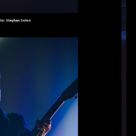
oto:
Stephan Solon