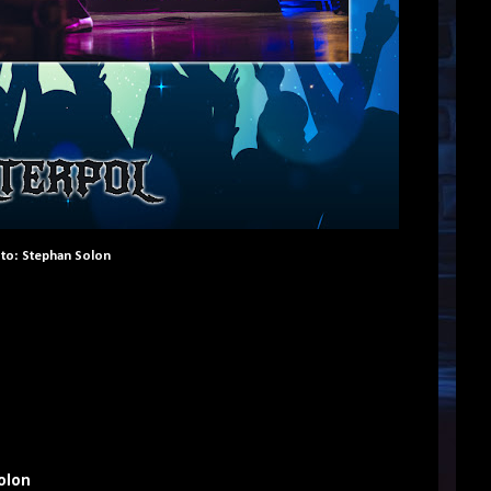
oto:
Stephan Solon
olon