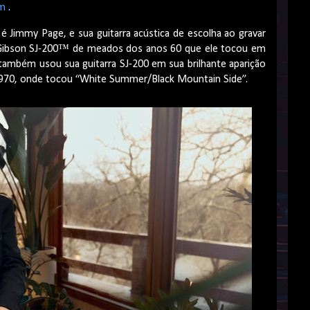
om
.
 é Jimmy Page, e sua guitarra acústica de escolha ao gravar
a Gibson SJ-200™ de meados dos anos 60 que ele tocou em
 também usou sua guitarra SJ-200 em sua brilhante aparição
e 1970, onde tocou “White Summer/Black Mountain Side”.