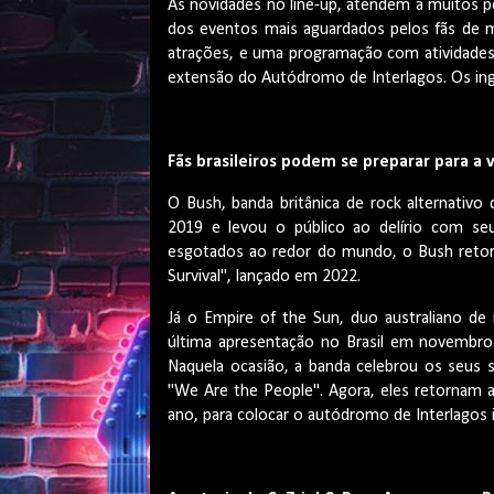
As novidades no line-up, atendem a muitos pe
dos eventos mais aguardados pelos fãs de m
atrações, e uma programação com atividade
extensão do Autódromo de Interlagos. Os ingr
Fãs brasileiros podem se preparar para a 
O Bush, banda britânica de rock alternativo
2019 e levou o público ao delírio com se
esgotados ao redor do mundo, o Bush retorn
Survival", lançado em 2022.
Já o Empire of the Sun, duo australiano de 
última apresentação no Brasil em novembr
Naquela ocasião, a banda celebrou os seus
"We Are the People". Agora, eles retornam 
ano, para colocar o autódromo de Interlagos i