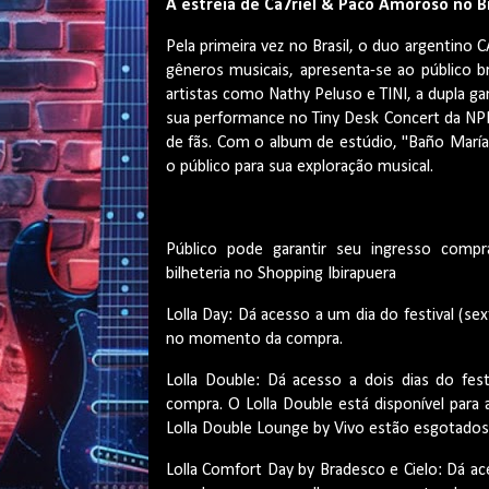
A estreia de Ca7riel & Paco Amoroso no Br
Pela primeira vez no Brasil, o duo argentin
gêneros musicais, apresenta-se ao público b
artistas como Nathy Peluso e TINI, a dupla g
sua performance no Tiny Desk Concert da NPR
de fãs. Com o album de estúdio, "Baño Marí
o público para sua exploração musical.
Público pode garantir seu ingresso compr
bilheteria no Shopping Ibirapuera
Lolla Day: Dá acesso a um dia do festival (s
no momento da compra.
Lolla Double: Dá acesso a dois dias do fe
compra. O Lolla Double está disponível para 
Lolla Double Lounge by Vivo estão esgotados
Lolla Comfort Day by Bradesco e Cielo: Dá ac