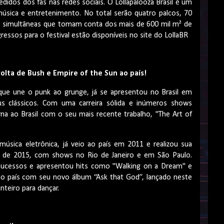
didos dos fãs nas redes sociais. O Lollapalooza Brasil é um
úsica e entretenimento. No total serão quatro palcos, 70
s simultâneas que tomam conta dos mais de 600 mil m² de
essos para o festival estão disponíveis no site do LollaBR
volta de Bush e Empire of the Sun ao país!
 que une o punk ao grunge, já se apresentou no Brasil em
us clássicos. Com uma carreira sólida e inúmeros shows
a ao Brasil com o seu mais recente trabalho, "The Art of
música eletrônica, já veio ao país em 2011 e realizou sua
o de 2015, com shows no Rio de Janeiro e em São Paulo.
 sucessos e apresentou hits como "Walking on a Dream" e
ao país com seu novo álbum “Ask that God”, lançado neste
nteiro para dançar.