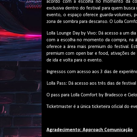
acordo com a escolha no momento da comp
exclusiva dentro do festival para quem busca 
evento, o espaço oferece guarda-volumes, po
zona de sombra para descanso. O Lolla Comfor
Lolla Lounge Day by Vivo: Dá acesso a um dia 
com a escolha no momento da compra, na áre
oferece a área mais premium do festival. Es
premium com open bar e food, ativações de m
de ida e volta para o evento.
Ingressos com acesso aos 3 dias de experiênc
Lolla Pass: Dá acesso aos três dias de festival
O pass para Lolla Comfort by Bradesco e Ciel
Ticketmaster é a única ticketeira oﬁcial do ev
Agradecimento:
Approach Comunicação