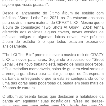
espero que vocês gostem!
".
Desde o lançamento do último álbum de estúdio com
inéditas, "Street Lethal" de 2021, os fãs estavam ansiosos
para ouvir um novo material do CRAZY LIXX. Mesmo que o
álbum de compilação "Two Shots At Glory" (2024) tenha
oferecido aos ouvintes alguns covers, novas versões de
músicas antigas e algumas faixas novas, este próximo
álbum de estúdio é o que todos estavam esperando
ansiosamente.
"Thrill Of The Bite" promete elevar a música rock do CRAZY
LIXX a novos patamares. Seguindo o sucesso de "Street
Lethal", este novo trabalho está repleto de hinos poderosos,
riffs e melodias memoráveis, solos de guitarra eletrizantes e
a energia grandiosa para cantar junto que os fãs esperam
da banda, entregando o que já está se configurando como
uma das obras mais poderosas da banda em seus mais de
20 anos de carreira.
O álbum apresenta faixas que destacam a habilidade da
banda em equilibrar suas nostálgicas raízes no sleaze-
metal com seu amor pelos anos 80 e início dos anos 90,