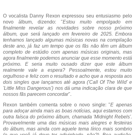
O vocalista Danny Rexon expressou seu entusiasmo pelo
novo álbum, dizendo: "
Estou muito empolgado em
finalmente revelar as novidades sobre nosso próximo
álbum, que será lançado em fevereiro de 2025. Embora
tenhamos lançado algumas músicas novas na compilação
deste ano, já faz um tempo que os fãs não têm um álbum
completo de estúdio com apenas músicas originais, mas
agora finalmente podemos anunciar que esse momento está
próximo. E seria muito ousado dizer que este álbum
realmente vale a espera? Pessoalmente, estou muito
orgulhoso e feliz com o resultado e acho que a resposta aos
dois singles que lançamos até agora ('Call Of The Wild' e
'Little Miss Dangerous') nos dá uma indicação clara de que
nossos fãs parecem concordar
".
Rexon também comenta sobre o novo single: "
E apenas
para adoçar ainda mais as boas notícias, aqui estamos com
outra faísca do próximo álbum, chamada 'Midnight Rebels'.
Provavelmente uma das músicas mais alegres e festeiras
do álbum, mas ainda com aquele tema lírico mais sombrio
(o que você já deve ter adivinhado, não?). Boa audição,