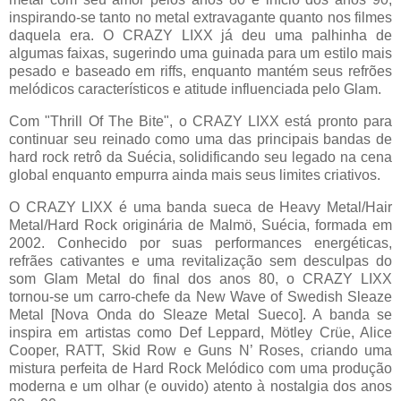
inspirando-se tanto no metal extravagante quanto nos filmes
daquela era. O CRAZY LIXX já deu uma palhinha de
algumas faixas, sugerindo uma guinada para um estilo mais
pesado e baseado em riffs, enquanto mantém seus refrões
melódicos característicos e atitude influenciada pelo Glam.
Com "Thrill Of The Bite", o CRAZY LIXX está pronto para
continuar seu reinado como uma das principais bandas de
hard rock retrô da Suécia, solidificando seu legado na cena
global enquanto empurra ainda mais seus limites criativos.
O CRAZY LIXX é uma banda sueca de Heavy Metal/Hair
Metal/Hard Rock originária de Malmö, Suécia, formada em
2002. Conhecido por suas performances energéticas,
refrães cativantes e uma revitalização sem desculpas do
som Glam Metal do final dos anos 80, o CRAZY LIXX
tornou-se um carro-chefe da New Wave of Swedish Sleaze
Metal [Nova Onda do Sleaze Metal Sueco]. A banda se
inspira em artistas como Def Leppard, Mötley Crüe, Alice
Cooper, RATT, Skid Row e Guns N’ Roses, criando uma
mistura perfeita de Hard Rock Melódico com uma produção
moderna e um olhar (e ouvido) atento à nostalgia dos anos