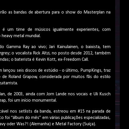
serão as bandas de abertura para o show do Masterplan na
n é um time de músicos igualmente experientes, com
 heavy metal mundial.
do Gamma Ray ao vivo; Jari Kainulainen, o baixista, tem
rgrey; o vocalista Rick Altzi, no posto desde 2012, também
ndas; o baterista é Kevin Kott, ex-Freedom Call.
 lançou seis discos de estúdio - o último, PumpKings, traz
e de Roland Grapow, considerada por muitos fãs do estilo
itarrista.
plan, de 2003, ainda com Jorn Lande nos vocais e Uli Kusch
eap, foi um início monumental.
ocável nos setlists da banda, estreou em #15 na parada de
o foi “álbum do mês” em várias publicações especializadas,
y oder Was?! (Alemanha) e Metal Factory (Suíça).