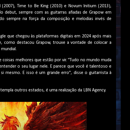
I (2007), Time to Be King (2010) e Novum Initium (2013),
do debut, sempre com as guitarras afiadas de Grapow em
ndo sempre na força da composição e melodias invés de
ingle que chegou às plataformas digitais em 2024 após mais
 e, como destacou Grapow, trouxe a vontade de colocar a
 mundial.
a e coisas melhores que estão por vir. "Tudo no mundo muda
 entender o seu lugar nele. E parece que você é talentoso e
i mesmo. E isso é um grande erro", disse o guitarrista à
ntempla outros estados, é uma realização da LBN Agency.