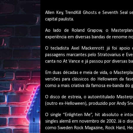
Allen Key, TrendKill Ghosts e Seventh Seal 
capital paulista.
Ao lado de Roland Grapow, o Masterpla
experiência em diversas bandas de renome no
O tecladista Axel Mackenrott já foi apoio 
passagens marcantes pelo Stratovarius e Eve
canta no At Vance e já passou por diversas ba
Em duas décadas e meia de vida, o Masterplan
versões para clássicos do Helloween da fas
como a mais criativa da famosa ex-banda do gu
O disco de estreia, o autointitulado Master
(outro ex-Helloween), produzido por Andy Sn
O single “Enlighten Me”, hit absoluto e int
singles alemã em novembro de 2002. Já o disc
como Sweden Rock Magazine, Rock Hard, Heav