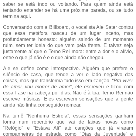
saber se está indo ou voltando. Para quem ainda está
tentando entender se há uma próxima parada, ou se tudo
termina aqui.
Conversando com a Billboard, o vocalista Ale Sater contou
que essa metáfora nasceu de um lugar incerto, mas
profundamente honesto: alguém saindo de um momento
ruim, sem ter ideia do que vem pela frente. E talvez seja
justamente aí que o Terno Rei mora: entre a dor e o alívio,
entre o que já não é e o que ainda não chegou.
Ale se define como introspectivo. Alguém que prefere o
silêncio de casa, que tende a ver o lado negativo das
coisas, mas que transforma tudo isso em canção. “
Pra viver
de amor, vou morrer de amor
”, ele escreveu e ficou com
essa frase na cabeça por dias. Não é à toa. Terno Rei não
escreve músicas. Eles escrevem sensações que a gente
ainda não tinha conseguido nomear.
Na turnê “Nenhuma Estrela”, essas sensações ganham
forma num repertório que vai de faixas novas como
“Relógio” e “Estava Ali” até canções que já viraram
companheiras de estrada como “Dias da Juventude” e