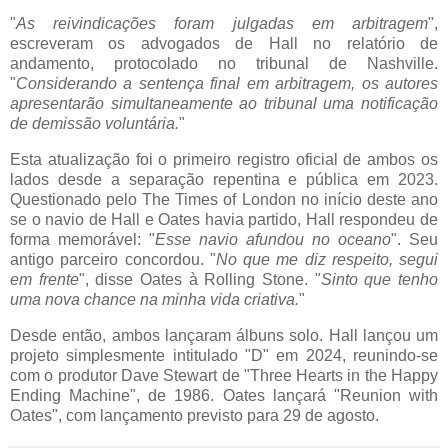
"
As reivindicações foram julgadas em arbitragem
",
escreveram os advogados de Hall no relatório de
andamento, protocolado no tribunal de Nashville.
"
Considerando a sentença final em arbitragem, os autores
apresentarão simultaneamente ao tribunal uma notificação
de demissão voluntária.
"
Esta atualização foi o primeiro registro oficial de ambos os
lados desde a separação repentina e pública em 2023.
Questionado pelo The Times of London no início deste ano
se o navio de Hall e
Oates
havia partido, Hall respondeu de
forma memorável: "
Esse navio afundou no oceano
". Seu
antigo parceiro concordou. "
No que me diz respeito, segui
em frente
", disse
Oates
à Rolling Stone. "
Sinto que tenho
uma nova chance na minha vida criativa.
"
Desde então, ambos lançaram álbuns solo. Hall lançou um
projeto simplesmente intitulado "D" em 2024, reunindo-se
com o produtor Dave Stewart de "
Three
Hearts
in
the
Happy
Ending
Machine
", de 1986.
Oates
lançará "Reunion
with
Oates
", com lançamento previsto para 29 de agosto.