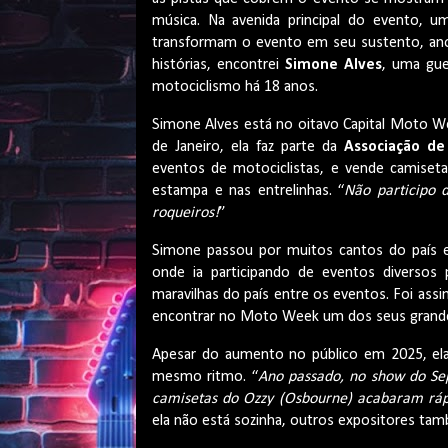
música. Na avenida principal do evento, u
transformam o evento em seu sustento, ano 
histórias, encontrei
Simone Alves
, uma gue
motociclismo há 18 anos.
Simone Alves está no oitavo Capital Moto We
de Janeiro, ela faz parte da
Associação de 
eventos de motociclistas, e vende camiseta
estampa e nas entrelinhas. “
Não participo 
roqueiros!
”
Simone passou por muitos cantos do país 
onde ia participando de eventos diversos
maravilhas do país entre os eventos. Foi assi
encontrar no Moto Week um dos seus grande
Apesar do aumento no público em 2025, e
mesmo ritmo. “
Ano passado, no show do Sep
camisetas do Ozzy (Osbourne) acabaram rápi
ela não está sozinha, outros expositores ta