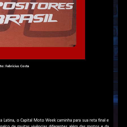
to: Fabricius Costa
 Latina, o Capital Moto Week caminha para sua reta final e
alco de muitas vivências diferentes além das motos e da