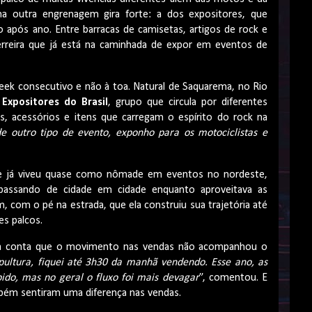
ma outra engrenagem gira forte: a dos expositores, que
após ano. Entre barracas de camisetas, artigos de rock e
rreira que já está na caminhada de expor em eventos de
ek consecutivo e não à toa. Natural de Saquarema, no Rio
Expositores do Brasil
, grupo que circula por diferentes
s, acessórios e itens que carregam o espírito do rock na
de outro tipo de evento, exponho para os motociclistas e
e já viveu quase como nômade em eventos no nordeste,
 passando de cidade em cidade enquanto aproveitava as
m, com o pé na estrada, que ela construiu sua trajetória até
s palcos.
la conta que o movimento nas vendas não acompanhou o
ultura, fiquei até 3h30 da manhã vendendo. Esse ano, as
do, mas no geral o fluxo foi mais devagar
”, comentou. E
mbém sentiram uma diferença nas vendas.