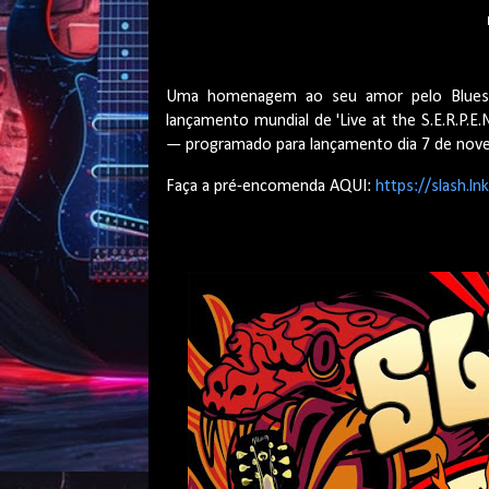
Uma homenagem ao seu amor pelo Blues, S
lançamento mundial de '
Live at the S.E.R.P.E.N
— programado para lançamento dia 7 de no
Fa
ça a
pré
-encomenda AQUI:
https://slash.ln