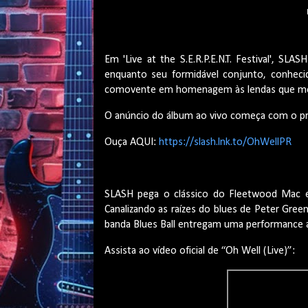
Em '
Live at the S.E.R.P.E.N.T. Festival', SL
enquanto seu formidável conjunto, conhe
comovente em homenagem às lendas que mol
O anúncio do álbum ao vivo
começa com o pri
Ouça AQUI:
https://slash.lnk.to/OhWellPR
SLASH pega o clássico do
Fleetwood
Mac e 
Canalizando as raízes do blues de Peter Gree
banda Blues Ball entregam uma performance 
Assista ao vídeo oficial de “Oh
Well
(Live)”: