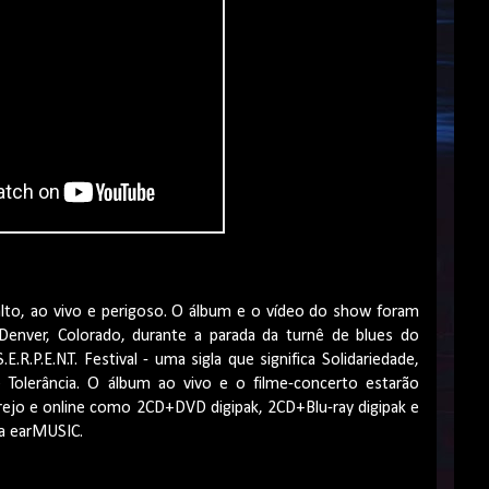
lto, ao vivo e perigoso. O álbum e o vídeo do show foram
nver, Colorado, durante a parada da turnê de blues do
R.P.E.N.T. Festival - uma sigla que significa Solidariedade,
e Tolerância. O álbum ao vivo
e o filme-concerto estarão
arejo e online como 2CD+DVD
digipak
, 2CD+Blu-ray
digipak
e
da
earMUSIC
.