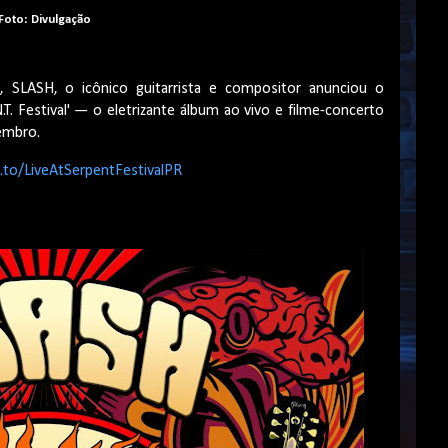
Foto: Divulgação
LASH, o icônico guitarrista e compositor anunciou o
.T. Festival'
— o eletrizante
álbum ao vivo e
filme-concerto
vembro.
k.to/LiveAtSerpentFestivalPR