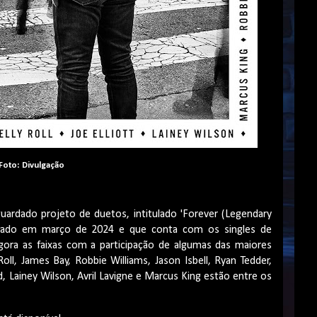
Foto: Divulgação
guardado projeto de duetos, intitulado '
Forever
(
Legendary
nçado em março de 2024 e que conta com os singles de
agora as faixas com a participação de algumas das maiores
Roll
, James
Bay
, Robbie Williams, Jason
Isbell
, Ryan
Tedder
,
d
,
Lainey
Wilson, Avril Lavigne e Marcus King estão entre os