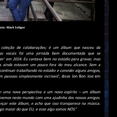
oto: Mark Seliger
coleção de colaborações; é um álbum que nasceu da
rdas vocais foi uma jornada bem documentada que se
er
' em 2024. Eu cantava bem no estúdio para gravar, mas
rnês ainda estavam um pouco fora do meu alcance. Sem a
 continuei trabalhando no estúdio e convidei alguns amigos,
ém pessoas simplesmente incríveis
”, disse Jon
Bon
Jovi em
 uma nova perspectiva e um novo espírito
– um
álbum
vivemos neste mundo com uma ajudinha dos nossos amigos.
nçar este álbum, e acho que isso transparece na música.
lgo maior do que EU, e esse algo somos NÓS.
”