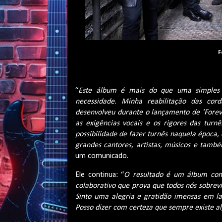
F
“
Este álbum é mais do que uma simples 
necessidade. Minha reabilitação das co
desenvolveu durante o lançamento de '
Forev
as exigências vocais e os rigores das tu
possibilidade de fazer turnês naquela época,
grandes cantores, artistas, músicos e tamb
um comunicado.
Ele continua: “
O resultado é um álbum com
colaborativo que prova que todos nós sobre
Sinto uma alegria e gratidão imensas em la
Posso dizer com certeza que sempre existe a