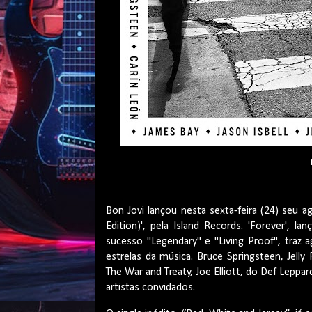
Bon
Jovi lançou nesta sexta-feira (24) seu a
Edition
)', pela
Island
Records. '
Forever
', la
sucesso "
Legendary
" e "Living
Proof
", traz 
estrelas da música. Bruce Springsteen,
Jelly
The War
and
Treaty
, Joe Elliott, do
Def
Leppar
artistas convidados.