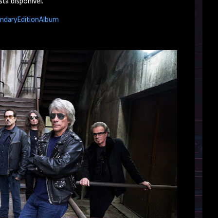
stá disponível.
endaryEditionAlbum