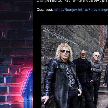
O single inédito, “
Red
, White
and
Jersey”, já e
Ouça aqui:
https://bonjovi.lnk.to/ForeverLeg