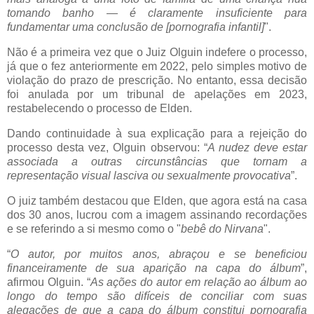
tomando banho
—
é claramente insuficiente para
fundamentar uma conclusão de [pornografia infantil]
".
Não é a primeira vez que o Juiz
Olguin
indefere o processo,
já que o fez anteriormente em 2022, pelo simples motivo de
violação do prazo de prescrição. No entanto, essa decisão
foi anulada por um tribunal de apelações em 2023,
restabelecendo o processo de
Elden
.
Dando continuidade à sua explicação para a rejeição do
processo desta vez,
Olguin
observou: “
A nudez deve estar
associada a outras circunstâncias que tornam a
representação visual lasciva ou sexualmente provocativa
”.
O juiz também destacou que
Elden
, que agora está na casa
dos 30 anos, lucrou com a imagem assinando recordações
e se referindo a si mesmo como o "
bebê do Nirvana
".
“
O autor, por muitos anos, abraçou e se beneficiou
financeiramente de sua aparição na capa do álbum
”,
afirmou
Olguin
. “
As ações do autor em relação ao álbum ao
longo do tempo são difíceis de conciliar com suas
alegações de que a capa do álbum constitui pornografia