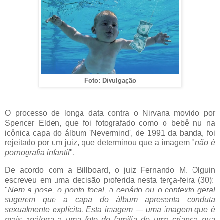
Foto: Divulgação
O processo de longa data contra o Nirvana movido por
Spencer
Elden
, que foi fotografado como o bebê nu na
icônica capa do álbum '
Nevermind',
de 1991 da banda, foi
rejeitado por um juiz, que determinou que a imagem "
não é
pornografia infantil
".
De acordo com a Billboard, o juiz Fernando M.
Olguin
escreveu em uma decisão proferida nesta terça-feira (30):
"
Nem a pose, o ponto focal, o cenário ou o contexto geral
sugerem que a capa do álbum apresenta conduta
sexualmente explícita. Esta imagem
— uma imagem que
é
mais análoga a uma foto de família de uma criança nua