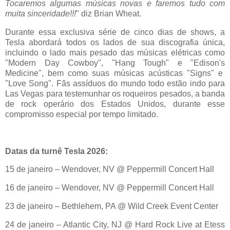
Tocaremos algumas músicas novas e faremos tudo com
muita sinceridade!!!
" diz Brian
Wheat
.
Durante essa exclusiva série de cinco dias de shows, a
Tesla abordará todos os lados de sua discografia única,
incluindo o lado mais pesado das músicas elétricas como
"
Modern
Day Cowboy", "
Hang
Tough
" e "
Edison's
Medicine", bem como suas músicas acústicas "
Signs
" e
"Love Song". Fãs assíduos do mundo todo estão indo para
Las
Vegas para testemunhar os roqueiros pesados, a banda
de rock operário dos Estados Unidos, durante esse
compromisso especial por tempo limitado.
Datas da turnê Tesla 2026:
15 de janeiro
–
Wendover
, NV @
Peppermill
Concert
Hall
16 de janeiro –
Wendover
, NV @
Peppermill
Concert
Hall
23 de janeiro –
Bethlehem
, PA @ Wild
Creek
Event
Center
24 de janeiro –
Atlantic
City, NJ @ Hard Rock Live
at
Etess