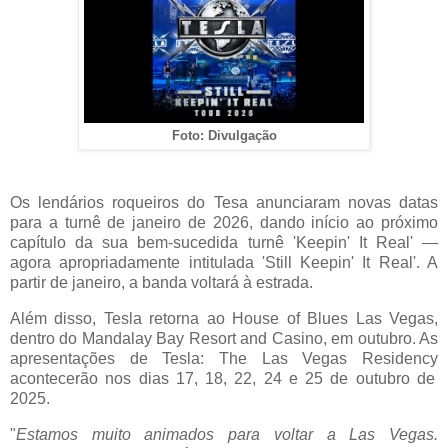
Foto: Divulgação
Os lendários roqueiros do Tesa anunciaram novas datas
para a turnê de janeiro de 2026, dando início ao próximo
capítulo da sua bem-sucedida turnê '
Keepin
' It Real'
—
agora apropriadamente intitulada 'Still
Keepin
' It Real'. A
partir de janeiro, a banda voltar
á à estrada.
Além disso, Tesla retorna ao
House
of
Blues
Las
Vegas,
dentro do Mandalay
Bay
Resort
and
Casino, em outubro. As
apresentações de Tesla: The
Las
Vegas
Residency
acontecerão nos dias 17, 18, 22, 24 e 25 de outubro de
2025.
"
Estamos muito animados para voltar a
Las
Vegas.