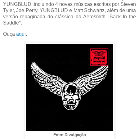
YUNGBLUD, incluindo 4 novas músicas escritas por Steven
Tyler, Joe Perry, YUNGBLUD e Matt Schwartz, além de uma
versão repaginada do clássico do Aerosmith "Back In
the
Saddle
".
Ouça
aqui
.
Foto: Divulgação