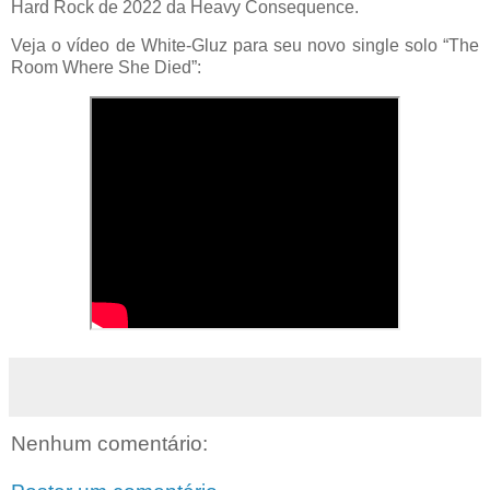
Hard Rock de 2022 da Heavy
Consequence
.
Veja o vídeo de White-
Gluz
para seu novo single solo “The
Room
Where
She
Died
”:
Nenhum comentário: