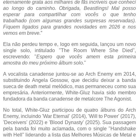
eternamente grata aos milhares de fãs incríveis que conheci
ao longo do caminho. Obrigada,
Beastlings
! Mal posso
esperar para compartilhar com vocês o que tenho
trabalhado (com algumas grandes surpresas reservadas).
Fiquem ligados para grandes novidades em 2026 e nos
vemos em breve.
”
Ela não perdeu tempo e, logo em seguida, lançou um novo
single solo, intitulado "The
Room
Where
She
Died
",
escrevendo: "
Espero que vocês amem esta primeira
amostra do meu próximo álbum solo.
"
A vocalista canadense juntou-se ao
Arch
Enemy
em 2014,
substituindo
Angela
Gossow
, que decidiu deixar a banda
sueca de death metal melódico, mas permaneceu como sua
empresária. Anteriormente, White-
Gluz
havia sido membro
fundadora da banda canadense de
metalcore
The
Agonist
.
No total, White-
Gluz
participou de quatro álbuns do
Arch
Enemy
, incluindo 'War Eternal' (2014), 'Will
to
Power' (2017),
'
Deceivers'
(2022) e '
Blood
Dynasty'
(2025). Sua passagem
pela banda foi muito aclamada, com o single "
Handshake
with
Hell
" liderando a lista das Melhores Músicas de Metal e