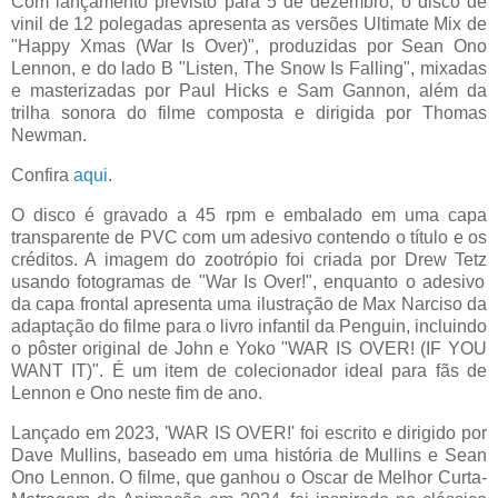
Com lançamento previsto para 5 de dezembro, o disco de
vinil de 12 polegadas apresenta as versões
Ultimate
Mix de
"
Happy
Xmas
(War
Is
Over)", produzidas por Sean Ono
Lennon, e do lado B "
Listen
, The
Snow
Is
Falling
", mixadas
e masterizadas por Paul Hicks e Sam
Gannon
, além da
trilha sonora do filme composta e dirigida por Thomas
Newman.
Confira
aqui
.
O disco é gravado a 45 rpm e embalado em uma capa
transparente de PVC com um adesivo contendo o título e os
créditos. A imagem do
zootrópio
foi criada por Drew
Tetz
usando fotogramas de "War
Is
Over!", enquanto o adesivo
da capa frontal apresenta uma ilustração de Max Narciso da
adaptação do filme para o livro infantil da
Penguin
, incluindo
o pôster original de John e Yoko "WAR IS OVER! (IF YOU
WANT IT)". É um item de colecionador ideal para fãs de
Lennon e Ono neste fim de ano.
Lançado em 2023, 'WAR IS OVER!' foi escrito e dirigido por
Dave
Mullins
, baseado em uma história de
Mullins
e Sean
Ono Lennon. O filme, que ganhou o Oscar de Melhor Curta-