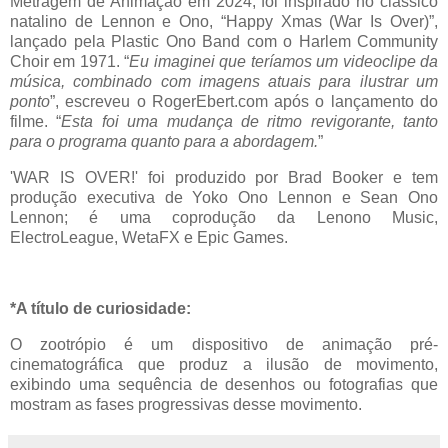
Metragem de Animação em 2024, foi inspirado no clássico
natalino de Lennon e Ono, “
Happy
Xmas
(War
Is
Over)”,
lançado pela
Plastic
Ono Band com o Harlem Community
Choir
em 1971. “
Eu imaginei que teríamos um videoclipe da
música, combinado com imagens atuais para ilustrar um
ponto
”, escreveu o RogerEbert.com após o lançamento do
filme. “
Esta foi uma mudança de ritmo revigorante, tanto
para o programa quanto para a abordagem.
”
'WAR IS OVER!' foi produzido por Brad
Booker
e tem
produção executiva de Yoko Ono Lennon e Sean Ono
Lennon; é uma coprodução da
Lenono
Music,
ElectroLeague
,
WetaFX
e
Epic
Games.
*A título de curiosidade:
O
zootrópio
é um dispositivo de animação
pré
-
cinematográfica que produz a ilusão de movimento,
exibindo uma sequência de desenhos ou fotografias que
mostram as fases progressivas desse movimento.