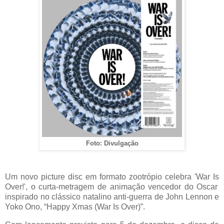
Foto: Divulgação
Um novo
picture
disc em formato
zootrópio
celebra 'War
Is
Over!', o curta-metragem de animação vencedor do Oscar
inspirado no clássico natalino
anti-guerra
de John Lennon e
Yoko Ono, “
Happy
Xmas
(War
Is
Over)”.