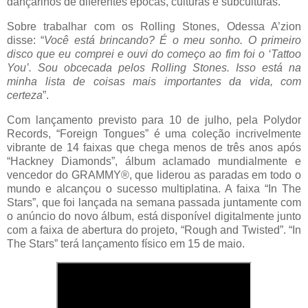
dançarinos de diferentes épocas, culturas e subculturas.
Sobre trabalhar com os Rolling Stones, Odessa A’zion
disse: “
Você está brincando? É o meu sonho. O primeiro
disco que eu comprei e ouvi do começo ao fim foi o ‘Tattoo
You’. Sou obcecada pelos Rolling Stones. Isso está na
minha lista de coisas mais importantes da vida, com
certeza
”.
Com lançamento previsto para 10 de julho, pela Polydor
Records, “Foreign Tongues” é uma coleção incrivelmente
vibrante de 14 faixas que chega menos de três anos após
“Hackney Diamonds”, álbum aclamado mundialmente e
vencedor do GRAMMY®, que liderou as paradas em todo o
mundo e alcançou o sucesso multiplatina. A faixa “In The
Stars”, que foi lançada na semana passada juntamente com
o anúncio do novo álbum, está disponível digitalmente junto
com a faixa de abertura do projeto, “Rough and Twisted”. “In
The Stars” terá lançamento físico em 15 de maio.