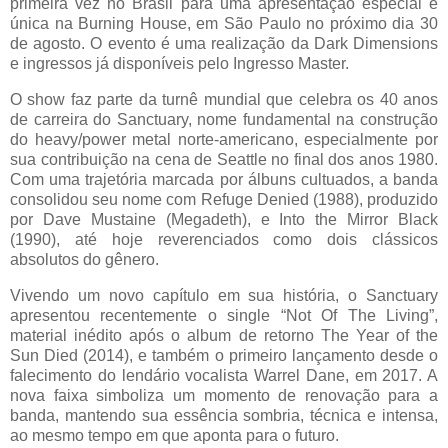
primeira vez no Brasil para uma apresentação especial e
única na Burning House, em São Paulo no próximo dia 30
de agosto. O evento é uma realização da Dark Dimensions
e ingressos já disponíveis pelo Ingresso Master.
O show faz parte da turnê mundial que celebra os 40 anos
de carreira do Sanctuary, nome fundamental na construção
do heavy/power metal norte-americano, especialmente por
sua contribuição na cena de Seattle no final dos anos 1980.
Com uma trajetória marcada por álbuns cultuados, a banda
consolidou seu nome com Refuge Denied (1988), produzido
por Dave Mustaine (Megadeth), e Into the Mirror Black
(1990), até hoje reverenciados como dois clássicos
absolutos do gênero.
Vivendo um novo capítulo em sua história, o Sanctuary
apresentou recentemente o single “Not Of The Living”,
material inédito após o album de retorno The Year of the
Sun Died (2014), e também o primeiro lançamento desde o
falecimento do lendário vocalista Warrel Dane, em 2017. A
nova faixa simboliza um momento de renovação para a
banda, mantendo sua essência sombria, técnica e intensa,
ao mesmo tempo em que aponta para o futuro.​