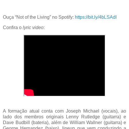
Ouça “Not of the Living” no Spotify:
https://bit.ly/4bLSAdI​
Confira o
lyric video
:
A formação atual conta com Joseph Michael (vocais), ao
lado dos membros originais Lenny Rutledge (guitarra) e
Dave Budbill (bateria), além de William Wallner (guitarra) e
George Hernandez (baixo), lineup que vem conduzindo a