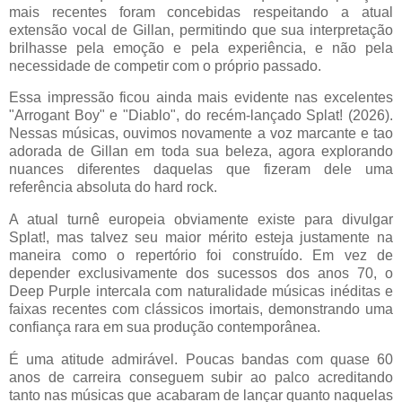
mais recentes foram concebidas respeitando a atual
extensão vocal de Gillan, permitindo que sua interpretação
brilhasse pela emoção e pela experiência, e não pela
necessidade de competir com o próprio passado.
Essa impressão ficou ainda mais evidente nas excelentes
"Arrogant Boy" e "Diablo", do recém-lançado Splat! (2026).
Nessas músicas, ouvimos novamente a voz marcante e tao
adorada de Gillan em toda sua beleza, agora explorando
nuances diferentes daquelas que fizeram dele uma
referência absoluta do hard rock.
A atual turnê europeia obviamente existe para divulgar
Splat!, mas talvez seu maior mérito esteja justamente na
maneira como o repertório foi construído. Em vez de
depender exclusivamente dos sucessos dos anos 70, o
Deep Purple intercala com naturalidade músicas inéditas e
faixas recentes com clássicos imortais, demonstrando uma
confiança rara em sua produção contemporânea.
É uma atitude admirável. Poucas bandas com quase 60
anos de carreira conseguem subir ao palco acreditando
tanto nas músicas que acabaram de lançar quanto naquelas