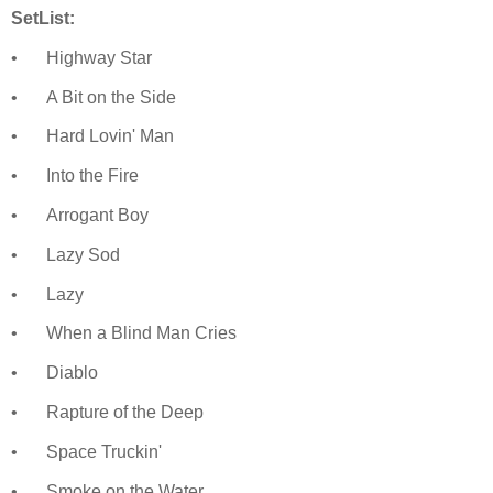
SetList:
•
Highway Star
•
A Bit on the Side
•
Hard Lovin' Man
•
Into the Fire
•
Arrogant Boy
•
Lazy Sod
•
Lazy
•
When a Blind Man Cries
•
Diablo
•
Rapture of the Deep
•
Space Truckin'
•
Smoke on the Water