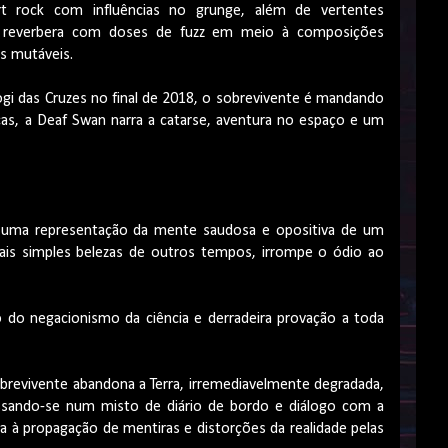
 rock com influências no grunge, além de vertentes
m reverbera com doses de fuzz em meio à composições
os mutáveis.
i das Cruzes no final de 2018, o sobrevivente é mandando
icas, a Deaf Swan narra a catarse, aventura no espaço e um
az uma representação da mente saudosa e opositiva de um
ais simples belezas de outros tempos, irrompe o ódio ao
to do negacionismo da ciência e derradeira provação a toda
o sobrevivente abandona a Terra, irremediavelmente degradada,
ssando-se num misto de diário de bordo e diálogo com a
ca à propagação de mentiras e distorções da realidade pelas