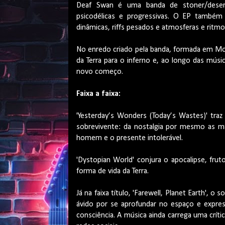
Deaf Swan é uma banda de stoner/desert
psicodélicas e progressivas. O EP també
dinâmicas, riffs pesados e atmosferas e ritm
No enredo criado pela banda, formada em Mog
da Terra para o inferno e, ao longo das mús
novo começo.
Faixa a faixa:
'Yesterday’s Wonders (Today’s Wastes)' tr
sobrevivente: da nostalgia por mesmo as m
homem e o presente intolerável.
'Dystopian World' conjura o apocalipse, fru
forma de vida da Terra.
Já na faixa título, 'Farewell, Planet Earth', 
ávido por se aprofundar no espaço e expre
consciência. A música ainda carrega uma críti