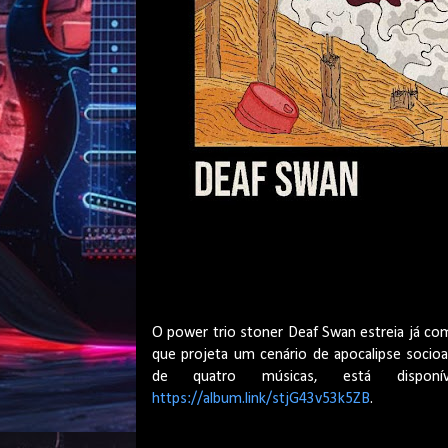
O power trio stoner Deaf Swan estreia já com 
que projeta um cenário de apocalipse socioa
de quatro músicas, está disponív
https://album.link/stjG43v53k5ZB
.