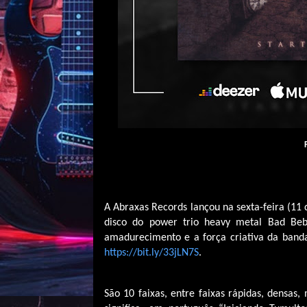
A Abraxas Records lançou na sexta-feira (11
disco do power trio heavy metal Bad Bebop
amadurecimento e a força criativa da band
https://bit.ly/33jLN7S
.
São 10 faixas, entre faixas rápidas, densas,