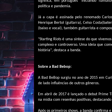
significa, em português “Iniciando Tumult
política e pandemia.
Já a capa é assinada pelo renomado Carlos
Henrique Bertol (guitarra), Celso Costa(bate
(baixo e vocal), também guitarrista e compos
"Starting Riots é uma síntese do que vivem
complexo e controverso. Uma ideia que com
história", destaca a banda.
Sobre a Bad Bebop:
A Bad BeBop surgiu no ano de 2015 em Curi
de lado influências de outros gêneros.
Em abril de 2017 é lançado o debut Prime T
na mídia com resenhas positivas, destacando
Após os primeiros shows, a banda confirma e 