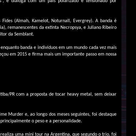
os”, e dialoga com um país polarizado e tensionado por
 Fides (Almah, Kamelot, Noturnall, Evergrey). A banda é
ria), remanescentes da extinta Necropsya, e Juliano Ribeiro
itor da Semblant.
os enquanto banda e indivíduos em um mundo cada vez mais
eçou em 2015 e firma mais um importante passo em nossa
tiba/PR com a proposta de tocar heavy metal, sem deixar
ime Murder e, ao longo dos meses seguintes, foi destaque
 principalmente o peso e a personalidade.
realiza uma mini tour na Argentina, que segundo o trio, foi